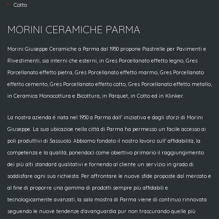
Cotto
MORINI CERAMICHE PARMA
Morini Giuseppe Ceramiche a Parma dal 1950 propone Piastrelle per Pavimenti e
Rivestimenti, sia interni che esterni, in Gres Porcellanato effetto legno, Gres
Porcellanato effetto pietra, Gres Porcellanato effetto marmo, Gres Porcellanato
effetto cemento, Gres Porcellanato effetto cotto, Gres Porcellanato effetto metallo,
in Ceramica Monocottura e Bicottura, in Parquet, in Cotto ed in Klinker.
La nostra azienda è nata nel 1950 a Parma dall' iniziativa e dagli sforzi di Morini
Giuseppe. La sua ubicazioe nella città di Parma ha permesso un facile accesso ai
poli produttivi di Sassuolo. Abbiamo fondato il nostro lavoro sull' affidabilità, la
competenza e la qualità, ponendoci come obiettivo primario il raggiungimento
dei più alti standard qualitativi e fornendo al cliente un servizio in grado di
soddisfare ogni sua richiesta. Per affrontare le nuove sfide proposte dal mercato e
al fine di proporre una gamma di prodotti sempre più affidabili e
tecnologicamente avanzati, la sala mostra di Parma viene di continuo rinnovata
seguendo le nuove tendenze d'avanguardia pur non trascurando quelle più