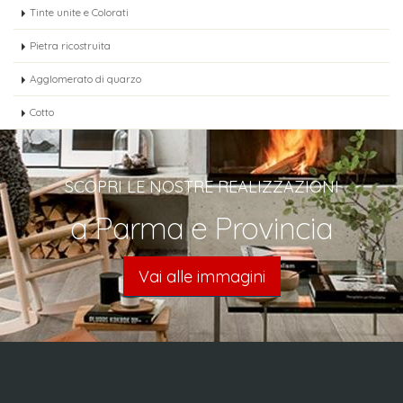
Tinte unite e Colorati
Pietra ricostruita
Agglomerato di quarzo
Cotto
SCOPRI LE NOSTRE REALIZZAZIONI
a Parma e Provincia
Vai alle immagini