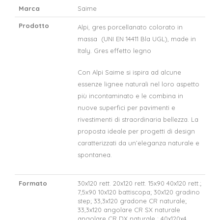
Marca
Saime
Prodotto
Alpi, gres porcellanato colorato in
massa (UNI EN 14411 Bla UGL), made in
Italy. Gres effetto legno
Con Alpi Saime si ispira ad alcune
essenze lignee naturali nel loro aspetto
più
incontaminato e
le combina in
nuove superfici
per pavimenti e
rivestimenti di straordinaria
bellezza. La
proposta ideale per progetti di
design
caratterizzati da un’eleganza naturale e
spontanea.
Formato
30x120 rett. 20x120 rett. 15x90 40x120 rett.;
7,5x90 10x120 battiscopa; 30x120 gradino
step; 33,3x120 gradone CR naturale;
33,3x120
angolare CR SX naturale
angolare CR DX naturale
; 40x120x4