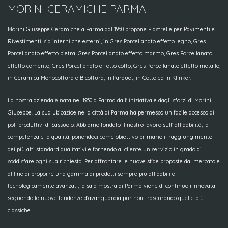
MORINI CERAMICHE PARMA
Morini Giuseppe Ceramiche a Parma dal 1950 propone Piastrelle per Pavimenti e
Rivestimenti, sia interni che esterni, in Gres Porcellanato effetto legno, Gres
Porcellanato effetto pietra, Gres Porcellanato effetto marmo, Gres Porcellanato
effetto cemento, Gres Porcellanato effetto cotto, Gres Porcellanato effetto metallo,
in Ceramica Monocottura e Bicottura, in Parquet, in Cotto ed in Klinker.
La nostra azienda è nata nel 1950 a Parma dall' iniziativa e dagli sforzi di Morini
Giuseppe. La sua ubicazioe nella città di Parma ha permesso un facile accesso ai
poli produttivi di Sassuolo. Abbiamo fondato il nostro lavoro sull' affidabilità, la
competenza e la qualità, ponendoci come obiettivo primario il raggiungimento
dei più alti standard qualitativi e fornendo al cliente un servizio in grado di
soddisfare ogni sua richiesta. Per affrontare le nuove sfide proposte dal mercato e
al fine di proporre una gamma di prodotti sempre più affidabili e
tecnologicamente avanzati, la sala mostra di Parma viene di continuo rinnovata
seguendo le nuove tendenze d'avanguardia pur non trascurando quelle più
classiche.