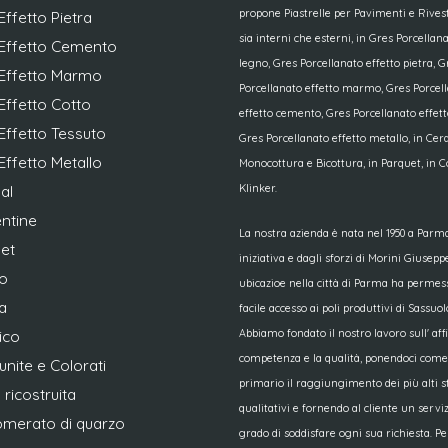
propone Piastrelle per Pavimenti e Rives
Effetto Pietra
sia interni che esterni, in Gres Porcellana
Effetto Cemento
legno, Gres Porcellanato effetto pietra, G
Effetto Marmo
Porcellanato effetto marmo, Gres Porcel
Effetto Cotto
effetto cemento, Gres Porcellanato effett
Effetto Tessuto
Gres Porcellanato effetto metallo, in Ce
Effetto Metallo
Monocottura e Bicottura, in Parquet, in C
Klinker.
al
ntine
La nostra azienda è nata nel 1950 a Parma
et
iniziativa e dagli sforzi di Morini Giusepp
o
ubicazioe nella città di Parma ha permes
a
facile accesso ai poli produttivi di Sassuol
Abbiamo fondato il nostro lavoro sull' affid
ico
competenza e la qualità, ponendoci come 
unite e Colorati
primario il raggiungimento dei più alti 
 ricostruita
qualitativi e fornendo al cliente un serviz
merato di quarzo
grado di soddisfare ogni sua richiesta. Pe