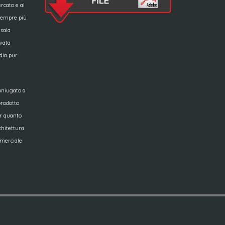
rcato e al
sempre più
 sala
vata
dia pur
coniugato a
 prodotto
er quanto
rchitettura
mmerciale