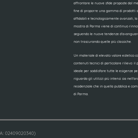
affrontare le nuove sfide proposte dal me
fine di proporre una gamma di prodotti 
affidabili e tecnologicamente avanzati, la
mostra di Parma viene di continuo rinno
seguendo le nuove tendenze d'avanguar
non trascurando quelle più classiche.
Un materiale di elevato valore estetico 
contenuti tecnici di particolare rilievo: il
ideale per soddisfare tutte le esigenze p
riguarda gli utilizzi più intensi sia nell'a
residenziale che in quella pubblica e co
di Parma.
A: 02409020340)