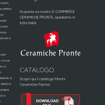
timenti,
to effetto
Acquista sul nostro E-COMMERCE
res
CERAMICHE PRONTE, spediamo in
lanato
tutta Italia!
o cotto,
ramica
otto ed in
 dall'
e. La sua
so un
CATALOGO
o.
abilità, la
Scopri qui il catalogo Morini
Ceramiche Parma:
obiettivo
standard
io in
r