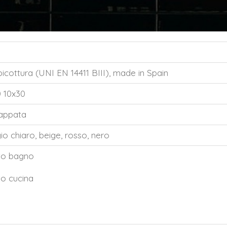
icottura (UNI EN 14411 BIII), made in Spain
0 10x30
lappata
gio chiaro, beige, rosso, nero
to bagno
to cucina