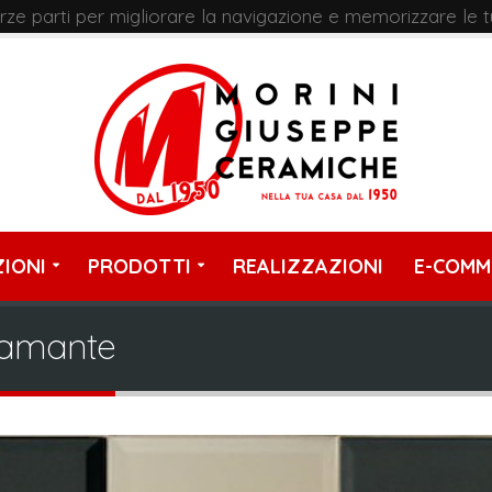
terze parti per migliorare la navigazione e memorizzare le 
IONI
PRODOTTI
REALIZZAZIONI
E-COMM
Diamante