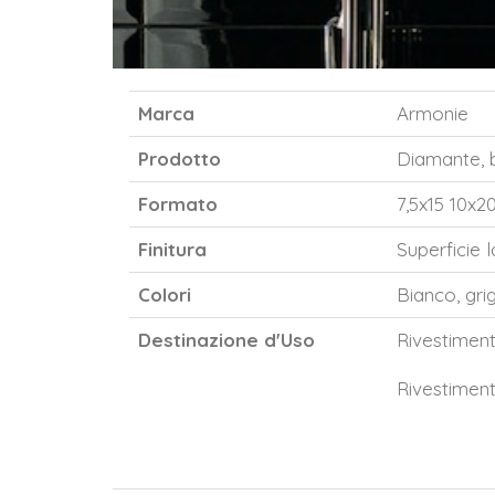
Marca
Armonie
Prodotto
Diamante, b
Formato
7,5x15 10x2
Finitura
Superficie 
Colori
Bianco, gri
Destinazione d'Uso
Rivestimen
Rivestimen