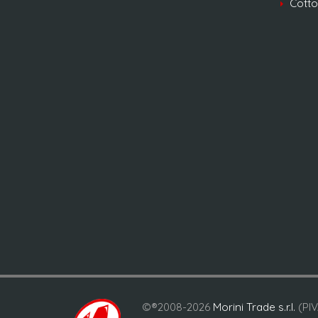
Cotto
©®2008-2026
Morini Trade s.r.l.
(PIV